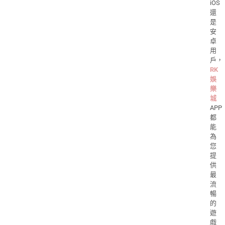
iOS
還
是
安
卓
用
戶，
RK
娛
樂
城
APP
都
能
為
您
提
供
最
流
暢
的
遊
戲