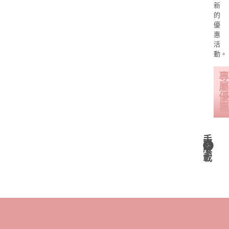
新
的
優
惠
活
動。
完
即
一
專
美
時
鍵
屬
兼
更
登
優
容
新
入
惠
手
機
版
下
載